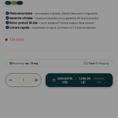
1 în stoc
Cantitate
ADAUGĂ ÎN
1.090,00
1.449,00
-
+
COȘ
LEI
LEI