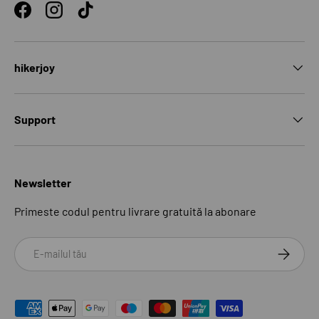
Facebook
Instagram
TikTok
hikerjoy
Support
Newsletter
Primeste codul pentru livrare gratuită la abonare
Email
ABONEAZ
Modalități de plată acceptate