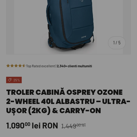
de
1
/
5
25%
TROLER CABINĂ OSPREY OZONE
2-WHEEL 40L ALBASTRU – ULTRA-
UȘOR (2KG) & CARRY-ON
1.090
lei RON
00
1.449
00 lei