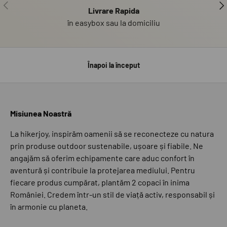
PRECEDENT
UR
Livrare Rapida
în easybox sau la domiciliu
Înapoi la început
Misiunea Noastră
La hikerjoy, inspirăm oamenii să se reconecteze cu natura
prin produse outdoor sustenabile, ușoare și fiabile. Ne
angajăm să oferim echipamente care aduc confort în
aventură și contribuie la protejarea mediului. Pentru
fiecare produs cumpărat, plantăm 2 copaci în inima
României. Credem într-un stil de viață activ, responsabil și
în armonie cu planeta.