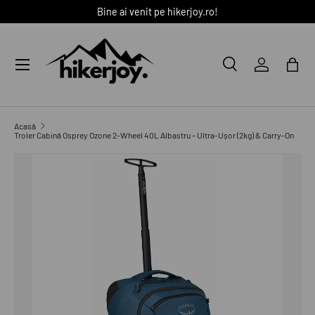
Bine ai venit pe hikerjoy.ro!
SARI LA CONȚINUT
Meniu
Caută
Autentific
Coș
Caută
Caută
Acasă
Troler Cabină Osprey Ozone 2-Wheel 40L Albastru – Ultra-Ușor (2kg) & Carry-On