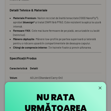
Închid
NU RATA
URMĂTOAREA