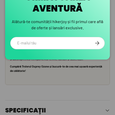
AVENTURĂ
Alătură-te comunității hikerjoy și fii primul care află
de oferte și lansări exclusive.
Email
ABONEAZA-
SPECIFICAȚII