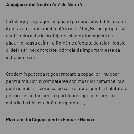
Angajamentul Nostru față de Natură
La hikerjoy, înțelegem impactul pe care activitățile umane
îl pot avea asupra mediului înconjurător. Ne-am propus să
contribuim activ la protejarea planetei, începând cu
pădurile noastre. Într-o Românie afectată de tăieri ilegale
și defrișări necontrolate, știm cât de important este să
acționăm acum.
Credem în puterea regeneratoare a copacilor—nu doar
pentru rolul lor în combaterea schimbărilor climatice, ci și
pentru umbra răcoroasă pe care o oferă, pentru habitatele
pe care le susțin, pentru purificarea apelor și pentru
solurile fertile care hrănesc generații.
Plantăm Doi Copaci pentru Fiecare Hamac