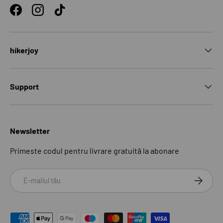
Facebook
Instagram
TikTok
hikerjoy
Support
Newsletter
Primeste codul pentru livrare gratuită la abonare
Email
ABONEAZ
Modalități de plată acceptate