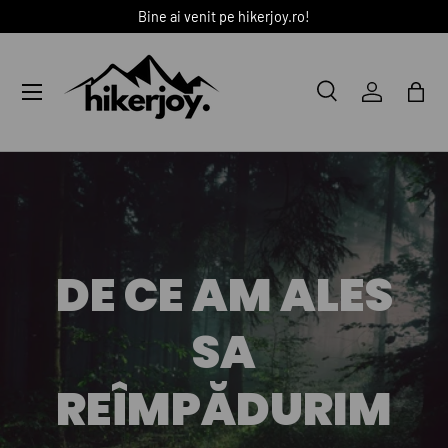
Bine ai venit pe hikerjoy.ro!
SARI LA CONȚINUT
Meniu
Caută
Autentific
Coș
Caută
Caută
DE CE AM ALES
SA
REÎMPĂDURIM