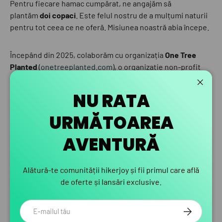
Pentru fiecare hamac cumpărat, ne angajăm să
plantăm
doi copaci
. Este felul nostru de a mulțumi naturii
pentru tot ceea ce ne oferă. Misiunea noastră abia începe.
Începând din 2025, colaborăm cu organizația
One Tree
Planted
(
onetreeplanted.com
), o organizație non-profit
care sprijină proiecte de reîmpădurire la nivel global.
Donațiile aferente copacilor promiși vor fi făcute
în luna
Închid
NU RATA
noiembrie 2025
, la finalul sezonului de camping, când vom
contabiliza fiecare hamac vândut și, implicit, fiecare
URMĂTOAREA
promisiune de plantare.
AVENTURĂ
Fii Parte din Schimbare
Alătură-te comunității hikerjoy și fii primul care află
Alegând hikerjoy, nu cumperi doar un hamac de camping
de oferte și lansări exclusive.
premium. Devii parte dintr-o mișcare care iubește natura,
sprijină sustenabilitatea și acționează cu responsabilitate.
Email
ABONEAZA-
Împreună, putem face o diferență—
un hamac, doi copaci,