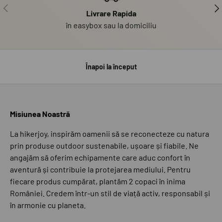
PRECEDENT
UR
Livrare Rapida
în easybox sau la domiciliu
Înapoi la început
Misiunea Noastră
La hikerjoy, inspirăm oamenii să se reconecteze cu natura
prin produse outdoor sustenabile, ușoare și fiabile. Ne
angajăm să oferim echipamente care aduc confort în
aventură și contribuie la protejarea mediului. Pentru
fiecare produs cumpărat, plantăm 2 copaci în inima
României. Credem într-un stil de viață activ, responsabil și
în armonie cu planeta.