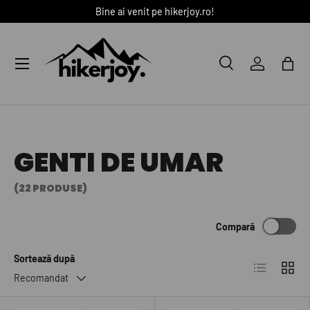
Bine ai venit pe hikerjoy.ro!
SARI LA CONȚINUT
Meniu
Caută
Autentific
Coș
Caută
Caută
GENTI DE UMAR
(22 PRODUSE)
Compară
Sortează după
Listă
Grilă
Recomandat