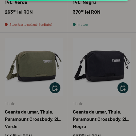
14L, Verde
14L, Negru
263
lei RON
370
lei RON
63
00
Stoc foarte scăzut (1 unitate)
În stoc
ADAUGĂ ÎN COȘ
ADAUGĂ 
Thule
Thule
Geanta de umar, Thule,
Geanta de umar, Thule,
Paramount Crossbody, 2L,
Paramount Crossbody, 2L,
Verde
Negru
144
lei RON
203
lei RON
01
00