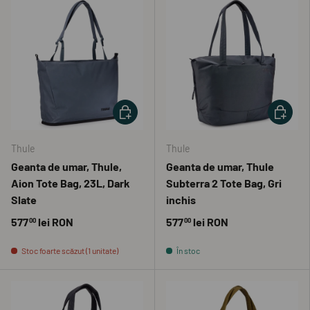
ADAUGĂ ÎN COȘ
ADAUGĂ 
Thule
Thule
Geanta de umar, Thule,
Geanta de umar, Thule
Aion Tote Bag, 23L, Dark
Subterra 2 Tote Bag, Gri
Slate
inchis
577
lei RON
577
lei RON
00
00
Stoc foarte scăzut (1 unitate)
În stoc