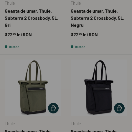
Thule
Thule
Geanta de umar, Thule,
Geanta de umar, Thule,
Subterra 2 Crossbody, 5L,
Subterra 2 Crossbody, 5L,
Gri
Negru
322
lei RON
322
lei RON
00
00
În stoc
În stoc
ADAUGĂ ÎN COȘ
ADAUGĂ 
Thule
Thule
Geanta de umar, Thule,
Geanta de umar, Thule,