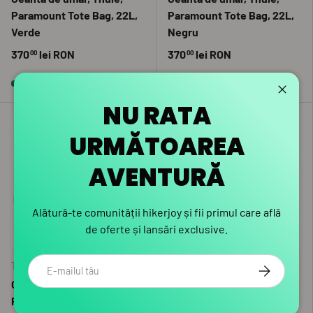
Paramount Tote Bag, 22L,
Paramount Tote Bag, 22L,
Verde
Negru
370
lei RON
370
lei RON
00
00
În stoc
Stoc foarte scăzut (1 unitate)
Închid
NU RATA
URMĂTOAREA
AVENTURĂ
Alătură-te comunității hikerjoy și fii primul care află
ADAUGĂ ÎN COȘ
ADAUGĂ 
de oferte și lansări exclusive.
Email
Thule
Thule
ABONEAZA-
Geanta de umar, Thule,
Geanta de umar, Thule,
Paramount Crossbody,
Paramount Crossbody,