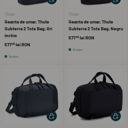
Thule
Thule
Geanta de umar, Thule
Geanta de umar, Thule
Subterra 2 Tote Bag, Gri
Subterra 2 Tote Bag, Negru
inchis
577
lei RON
00
577
lei RON
00
În stoc
În stoc
ADAUGĂ ÎN COȘ
ADAUGĂ 