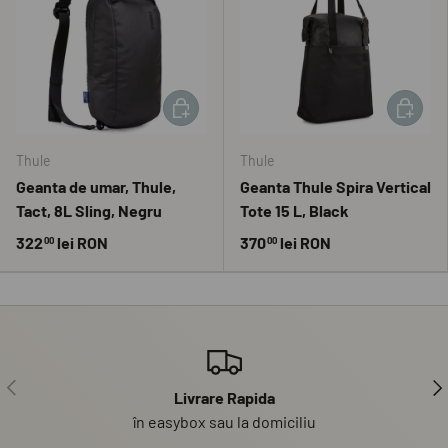
ADAUGĂ ÎN COȘ
ADAUGĂ 
Thule
Thule
Geanta de umar, Thule,
Geanta Thule Spira Vertical
Tact, 8L Sling, Negru
Tote 15 L, Black
322
lei RON
370
lei RON
00
00
PRECEDENT
UR
Livrare Rapida
în easybox sau la domiciliu