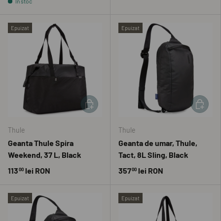
În stoc
Epuizat
Epuizat
ADAUGĂ ÎN COȘ
ADAUGĂ 
Thule
Thule
Geanta Thule Spira
Geanta de umar, Thule,
Weekend, 37 L, Black
Tact, 8L Sling, Black
113
lei RON
357
lei RON
00
00
Epuizat
Epuizat