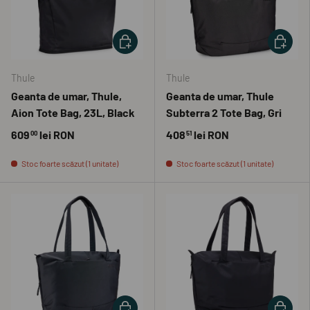
ADAUGĂ ÎN COȘ
ADAUGĂ 
Thule
Thule
Geanta de umar, Thule,
Geanta de umar, Thule
Aion Tote Bag, 23L, Black
Subterra 2 Tote Bag, Gri
609
lei RON
408
lei RON
00
51
Stoc foarte scăzut (1 unitate)
Stoc foarte scăzut (1 unitate)
ADAUGĂ ÎN COȘ
ADAUGĂ 