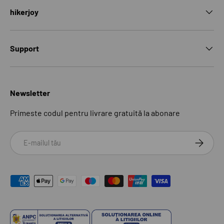
hikerjoy
Support
Newsletter
Primeste codul pentru livrare gratuită la abonare
Email
ABONEAZ
Modalități de plată acceptate