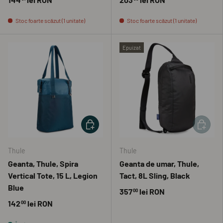
Stoc foarte scăzut (1 unitate)
Stoc foarte scăzut (1 unitate)
Epuizat
ADAUGĂ ÎN COȘ
ADAUGĂ 
Thule
Thule
Geanta, Thule, Spira
Geanta de umar, Thule,
Vertical Tote, 15 L, Legion
Tact, 8L Sling, Black
Blue
357
lei RON
00
142
lei RON
00