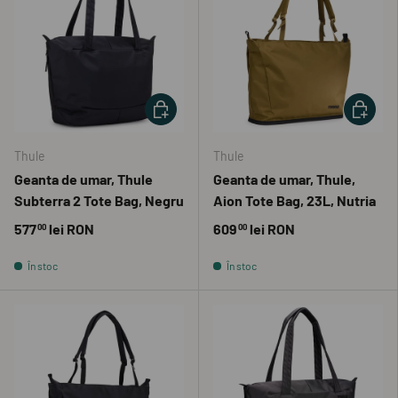
ADAUGĂ ÎN COȘ
ADAUGĂ 
Thule
Thule
Geanta de umar, Thule
Geanta de umar, Thule,
Subterra 2 Tote Bag, Negru
Aion Tote Bag, 23L, Nutria
577
lei RON
609
lei RON
00
00
În stoc
În stoc