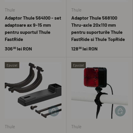
Thule
Thule
Adaptor Thule 564100 - set
Adaptor Thule 568100
adaptoare ax 9-15 mm
Thru-axle 20x110 mm
pentru suportul Thule
pentru suporturile Thule
FastRide
FastRide si Thule TopRide
306
lei RON
128
lei RON
00
00
Epuizat
Epuizat
ADAUGĂ ÎN COȘ
ADAUGĂ 
Thule
Thule