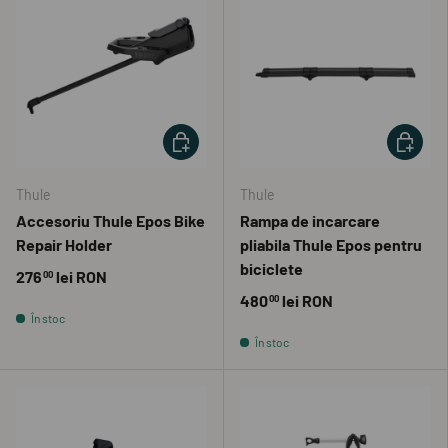
ADAUGĂ ÎN COȘ
ADAUGĂ 
Thule
Thule
Accesoriu Thule Epos Bike
Rampa de incarcare
Repair Holder
pliabila Thule Epos pentru
biciclete
276
lei RON
00
480
lei RON
00
În stoc
În stoc