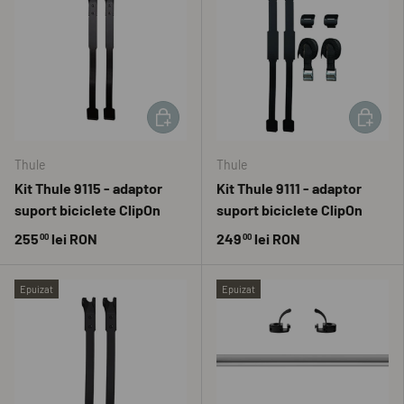
ADAUGĂ ÎN COȘ
ADAUGĂ 
Thule
Thule
Kit Thule 9115 - adaptor
Kit Thule 9111 - adaptor
suport biciclete ClipOn
suport biciclete ClipOn
255
lei RON
249
lei RON
00
00
Epuizat
Epuizat