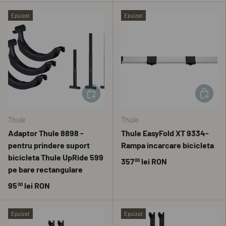
Epuizat
Epuizat
ADAUGĂ ÎN COȘ
ADAUGĂ 
Thule
Thule
Adaptor Thule 8898 -
Thule EasyFold XT 9334-
pentru prindere suport
Rampa incarcare bicicleta
bicicleta Thule UpRide 599
357
lei RON
00
pe bare rectangulare
95
lei RON
00
Epuizat
Epuizat