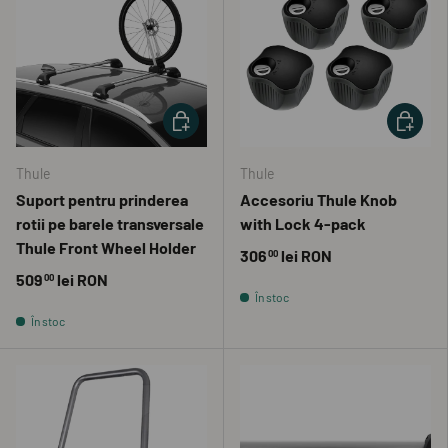
ADAUGĂ ÎN COȘ
ADAUGĂ 
Thule
Thule
Suport pentru prinderea
Accesoriu Thule Knob
rotii pe barele transversale
with Lock 4-pack
Thule Front Wheel Holder
306
lei RON
00
509
lei RON
00
În stoc
În stoc