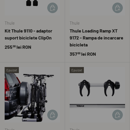
ADAUGĂ ÎN COȘ
ADAUGĂ 
Thule
Thule
Kit Thule 9110 - adaptor
Thule Loading Ramp XT
suport biciclete ClipOn
9172 - Rampa de incarcare
bicicleta
255
lei RON
00
357
lei RON
00
Epuizat
Epuizat
ADAUGĂ ÎN COȘ
ADAUGĂ 