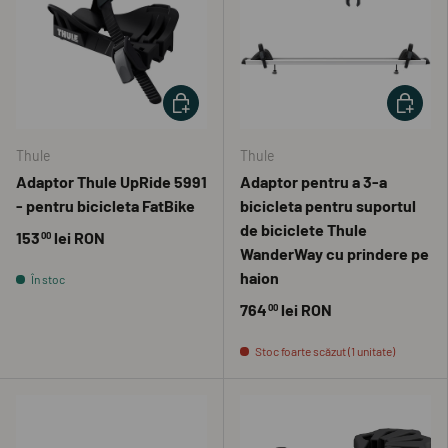
ADAUGĂ ÎN COȘ
ADAUGĂ 
Thule
Thule
Adaptor Thule UpRide 5991
Adaptor pentru a 3-a
- pentru bicicleta FatBike
bicicleta pentru suportul
de biciclete Thule
153
lei RON
00
WanderWay cu prindere pe
haion
În stoc
764
lei RON
00
Stoc foarte scăzut (1 unitate)