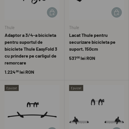
ADAUGĂ ÎN COȘ
ADAUGĂ 
Thule
Thule
Adaptor a 3/4-a bicicleta
Lacat Thule pentru
pentru suportul de
securizare bicicleta pe
biciclete Thule EasyFold 3
suport, 150cm
cu prindere pe carligul de
537
lei RON
00
remorcare
1.224
lei RON
00
Epuizat
Epuizat