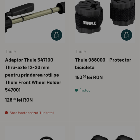
ADAUGĂ ÎN COȘ
ADAUGĂ 
Thule
Thule
Adaptor Thule 547100
Thule 988000 - Protector
Thru-axle 12-20 mm
bicicleta
pentru prinderea rotii pe
153
lei RON
00
Thule Front Wheel Holder
547001
În stoc
128
lei RON
00
Stoc foarte scăzut (1 unitate)