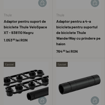
ADAUGĂ ÎN COȘ
ADAUGĂ 
Thule
Thule
Adaptor pentru suport de
Adaptor pentru a 4-a
biciclete Thule VeloSpace
bicicleta pentru suportul
XT - 938110 Negru
de biciclete Thule
WanderWay cu prindere pe
1.053
lei RON
00
haion
764
lei RON
00
Epuizat
Epuizat
ADAUGĂ ÎN COȘ
ADAUGĂ 