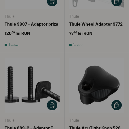
Thule
Thule
Thule 9907 - Adaptor priza
Thule Wheel Adapter 9772
120
lei RON
77
lei RON
00
00
În stoc
În stoc
ADAUGĂ ÎN COȘ
ADAUGĂ 
Thule
Thule
Thule 889-2 - Adaptor T
Thule AcuTight Knob 528