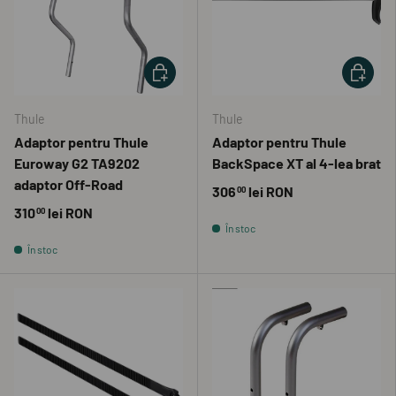
ADAUGĂ ÎN COȘ
ADAUGĂ 
Thule
Thule
Adaptor pentru Thule
Adaptor pentru Thule
Euroway G2 TA9202
BackSpace XT al 4-lea brat
adaptor Off-Road
306
lei RON
00
310
lei RON
00
În stoc
În stoc