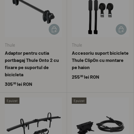
ADAUGĂ ÎN COȘ
ADAUGĂ 
Thule
Thule
Adaptor pentru cutia
Accesoriu suport biciclete
portbagaj Thule Onto 2 cu
Thule ClipOn cu montare
fixare pe suportul de
pe haion
bicicleta
255
lei RON
00
305
lei RON
00
Epuizat
Epuizat