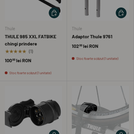
ADAUGĂ ÎN COȘ
ADAUGĂ 
Thule
Thule
THULE 985 XXL FATBIKE
Adaptor Thule 9761
chingi prindere
102
lei RON
00
★★★★★
(1)
Stoc foarte scăzut (1 unitate)
100
lei RON
00
Stoc foarte scăzut (1 unitate)
ADAUGĂ ÎN COȘ
ADAUGĂ 