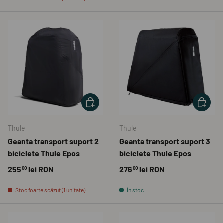
ADAUGĂ ÎN COȘ
ADAUGĂ 
Thule
Thule
Geanta transport suport 2
Geanta transport suport 3
biciclete Thule Epos
biciclete Thule Epos
255
lei RON
276
lei RON
00
00
Stoc foarte scăzut (1 unitate)
În stoc