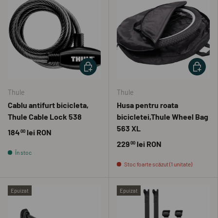
ADAUGĂ ÎN COȘ
ADAUGĂ 
Thule
Thule
Cablu antifurt bicicleta,
Husa pentru roata
Thule Cable Lock 538
bicicletei,Thule Wheel Bag
563 XL
184
lei RON
00
229
lei RON
00
În stoc
Stoc foarte scăzut (1 unitate)
Epuizat
Epuizat