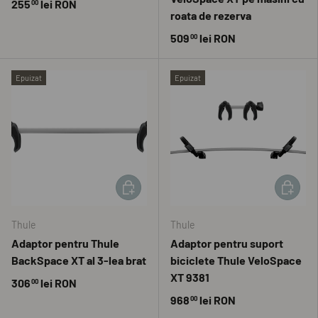
255
lei RON
00
roata de rezerva
509
lei RON
00
Epuizat
Epuizat
ADAUGĂ ÎN COȘ
ADAUGĂ 
Thule
Thule
Adaptor pentru Thule
Adaptor pentru suport
BackSpace XT al 3-lea brat
biciclete Thule VeloSpace
XT 9381
306
lei RON
00
968
lei RON
00