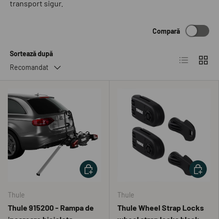
transport sigur.
Compară
Sortează după
Listă
Grilă
Recomandat
ADAUGĂ ÎN COȘ
ADAUGĂ 
Thule
Thule
Thule 915200 - Rampa de
Thule Wheel Strap Locks