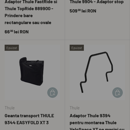
Adaptor Thule FastRide si
Thule 9904 - Adaptor stop
Thule TopRide 889900 -
509
lei RON
00
Prindere bare
rectangulare sau ovale
66
lei RON
00
Epuizat
Epuizat
ADAUGĂ ÎN COȘ
ADAUGĂ 
Thule
Thule
Geanta transport THULE
Adaptor Thule 9394
9344 EASYFOLD XT 3
pentru montarea Thule
VeloSpace XT pe masini cu