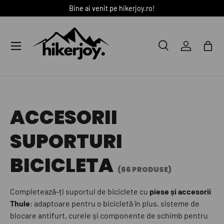
Bine ai venit pe hikerjoy.ro!
SARI LA CONȚINUT
Meniu
Caută
Autentific
Coș
Caută
Caută
ACCESORII
SUPORTURI
BICICLETA
(66 PRODUSE)
Completează-ți suportul de biciclete cu
piese și accesorii
Thule
: adaptoare pentru o bicicletă în plus, sisteme de
blocare antifurt, curele și componente de schimb pentru