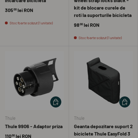
incarcare bicicleta
wheel strap locks black -
kit de blocare curele de
305
lei RON
00
roti la suporturile bicicleta
Stoc foarte scăzut (1 unitate)
98
lei RON
00
Stoc foarte scăzut (1 unitate)
ADAUGĂ ÎN COȘ
ADAUGĂ 
Thule
Thule
Thule 9906 - Adaptor priza
Geanta depozitare suport 2
biciclete Thule EasyFold 3
110
lei RON
00