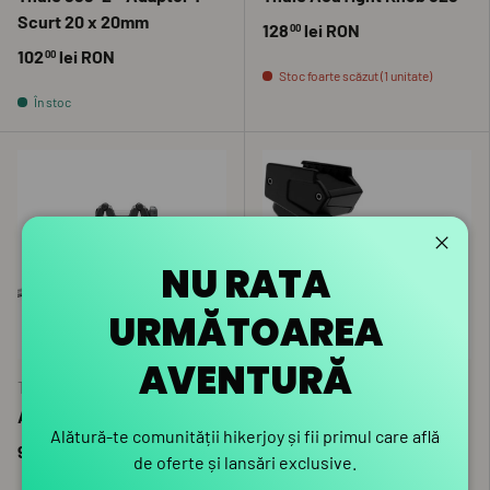
Scurt 20 x 20mm
128
lei RON
00
102
lei RON
00
Stoc foarte scăzut (1 unitate)
În stoc
Închid
NU RATA
URMĂTOAREA
ADAUGĂ ÎN COȘ
ADAUGĂ 
AVENTURĂ
Thule
Thule
Adaptor Thule 9261
Thule 9173 - Roată
Alătură-te comunității hikerjoy și fii primul care află
transport suport bicicleta
917
lei RON
00
de oferte și lansări exclusive.
255
lei RON
00