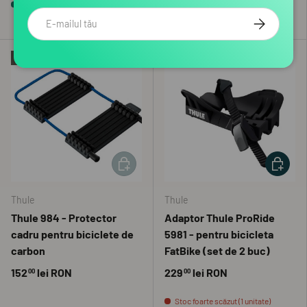
În stoc
Email
ABONEAZA-
Stoc foarte scăzut (1 unitate)
Epuizat
ADAUGĂ ÎN COȘ
ADAUGĂ 
Thule
Thule
Thule 984 - Protector
Adaptor Thule ProRide
cadru pentru biciclete de
5981 - pentru bicicleta
carbon
FatBike (set de 2 buc)
152
lei RON
229
lei RON
00
00
Stoc foarte scăzut (1 unitate)