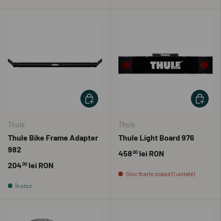
ADAUGĂ ÎN COȘ
ADAUGĂ 
Thule
Thule
Thule Bike Frame Adapter
Thule Light Board 976
982
458
lei RON
00
204
lei RON
00
Stoc foarte scăzut (1 unitate)
În stoc