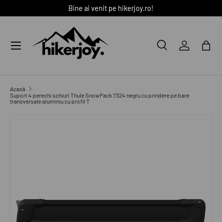
Bine ai venit pe hikerjoy.ro!
SARI LA CONȚINUT
Meniu
Caută
Autentific
Coș
Caută
Caută
Acasă
Suport 4 perechi schiuri Thule SnowPack 7324 negru cu prindere pe bare
transversale aluminiu cu profil T