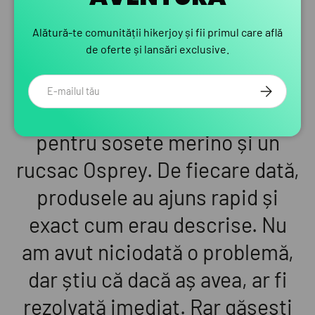
TESTIMONIALS
Alătură-te comunității hikerjoy și fii primul care află
de oferte și lansări exclusive.
Am cumpărat primul hamac
Email
ABONEAZA-
acum doi ani, apoi am revenit
pentru sosete merino și un
rucsac Osprey. De fiecare dată,
produsele au ajuns rapid și
exact cum erau descrise. Nu
am avut niciodată o problemă,
dar știu că dacă aș avea, ar fi
rezolvată imediat. Rar găsești