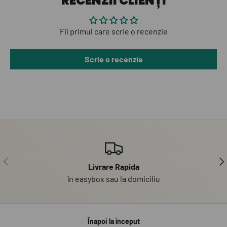
RECENZII CLIENȚI
Fii primul care scrie o recenzie
Scrie o recenzie
PRECEDENT
UR
Livrare Rapida
în easybox sau la domiciliu
Înapoi la început