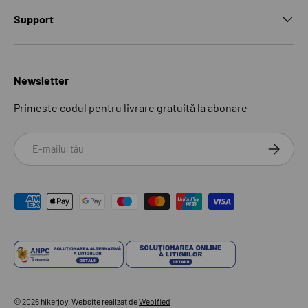
Support
Newsletter
Primeste codul pentru livrare gratuită la abonare
Email
ABONEAZ
Modalități de plată acceptate
© 2026
hikerjoy
.
Website realizat de
Webified