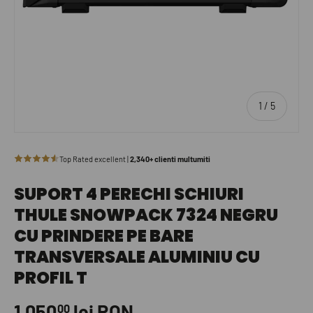
de
1
/
5
SUPORT 4 PERECHI SCHIURI
THULE SNOWPACK 7324 NEGRU
CU PRINDERE PE BARE
TRANSVERSALE ALUMINIU CU
PROFIL T
1.050
lei RON
00