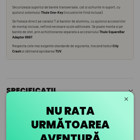
SPECIFICAȚII
Închid
NU RATA
URMĂTOAREA
AVENTURĂ