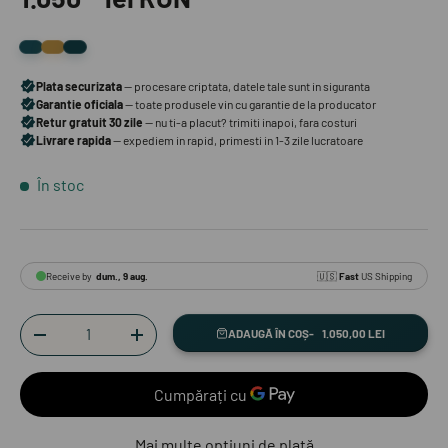
În stoc
Cantitate
ADAUGĂ ÎN COȘ
1.050,00 LEI
-
+
Mai multe opțiuni de plată