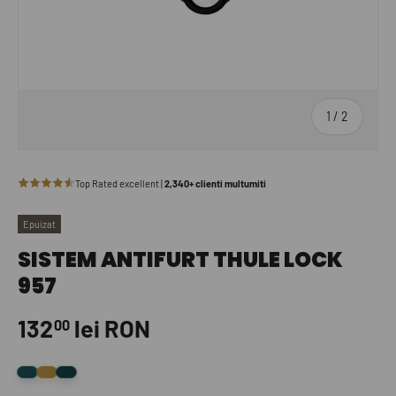
de
1
/
2
Epuizat
SISTEM ANTIFURT THULE LOCK
957
132
lei RON
00