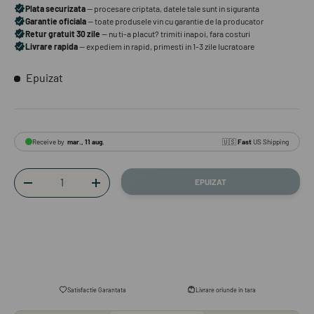
Epuizat
Cantitate
EPUIZAT
-
+