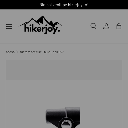
Bine ai venit pe hikerjoy.ro!
SARI LA CONȚINUT
Meniu
Caută
Autentific
Coș
Caută
Caută
Acasă
Sistem antifurt Thule Lock 957