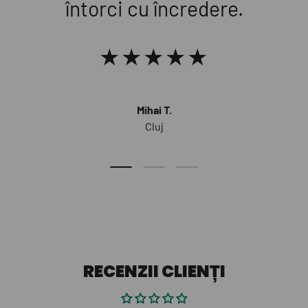
întorci cu încredere.
★★★★★
Mihai T.
Cluj
Diapozitivul de încărcare 1 de 3
Diapozitivul de încărcare 2 de 3
Diapozitivul de încărcare 
RECENZII CLIENȚI