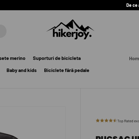
De ce
sete merino
Suporturi de bicicleta
Hom
Baby and kids
Biciclete fără pedale