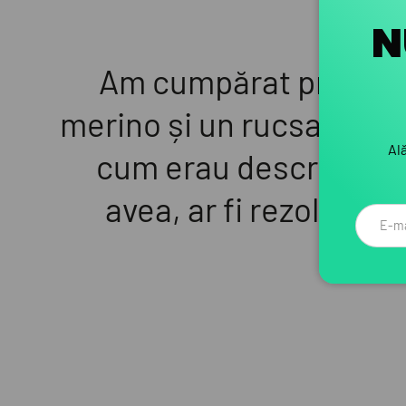
N
Am cumpărat primul h
merino și un rucsac Ospr
Ală
cum erau descrise. Nu
avea, ar fi rezolvată 
Email