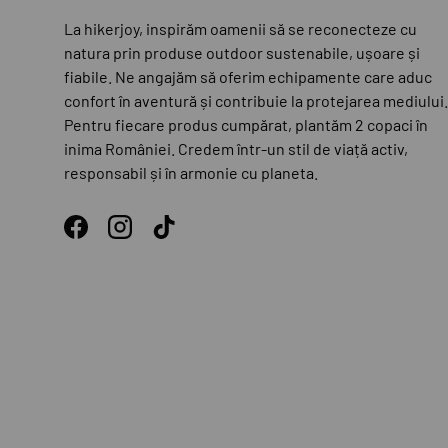
La hikerjoy, inspirăm oamenii să se reconecteze cu
natura prin produse outdoor sustenabile, ușoare și
fiabile. Ne angajăm să oferim echipamente care aduc
confort în aventură și contribuie la protejarea mediului.
Pentru fiecare produs cumpărat, plantăm 2 copaci în
inima României. Credem într-un stil de viață activ,
responsabil și în armonie cu planeta.
Facebook
Instagram
TikTok