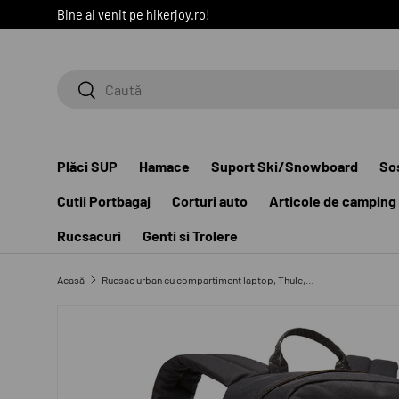
Bine ai venit pe hikerjoy.ro!
SARI LA CONȚINUT
Caută
Caută
Plăci SUP
Hamace
Suport Ski/Snowboard
So
Cutii Portbagaj
Corturi auto
Articole de camping
Rucsacuri
Genti si Trolere
Acasă
Rucsac urban cu compartiment laptop, Thule, Indago Backpack, 23L, Negru