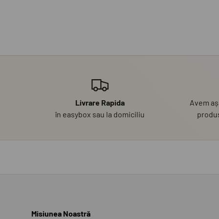
Livrare Rapida
Avem așa
în easybox sau la domiciliu
produs
Misiunea Noastră