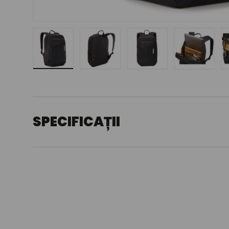
Încărcați imaginea 1 în vizualizarea galeriei
Încărcați imaginea 2 în vizualizarea g
Încărcați imaginea 3 în 
Încărcați 
SPECIFICAȚII