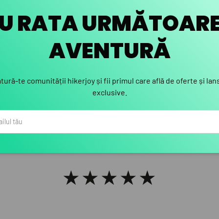
U RATA URMĂTOAR
amac acum doi ani, apoi am 
AVENTURĂ
ey. De fiecare dată, produsel
tură-te comunității hikerjoy și fii primul care află de oferte și lan
 am avut niciodată o problem
exclusive.
imediat. Rar găsești un magaz
întorci cu încredere.
★★★★★