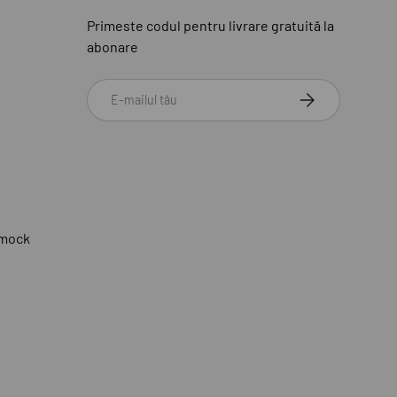
Primeste codul pentru livrare gratuită la
abonare
Email
ABONEAZA-TE
mmock