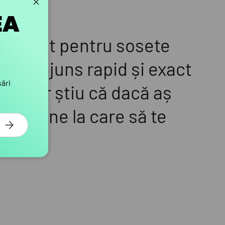
Închide
EA
revenit pentru sosete
e au ajuns rapid și exact
sări
ă, dar știu că dacă aș
in online la care să te
ABONEAZA-TE