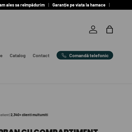
 am ales sa reîmpădurim
Garanție pe viata la hamace
Autentificare
Coș
Comandă telefonic
e
Catalog
Contact