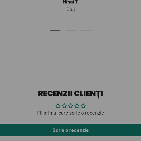
Mihai T.
Cluj
Diapozitivul de încărcare 1 de 3
Diapozitivul de încărcare 2 de 3
Diapozitivul de încărcare 
RECENZII CLIENȚI
Fii primul care scrie o recenzie
Scrie o recenzie