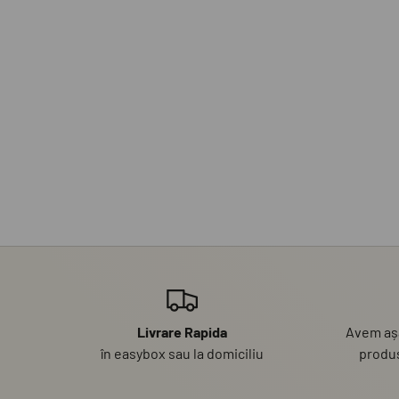
Livrare Rapida
Avem așa
în easybox sau la domiciliu
produs