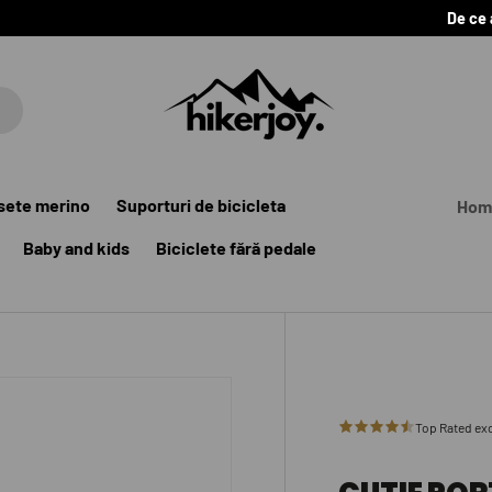
De ce
sete merino
Suporturi de bicicleta
Hom
Baby and kids
Biciclete fără pedale