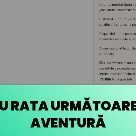
U RATA URMĂTOAR
AVENTURĂ