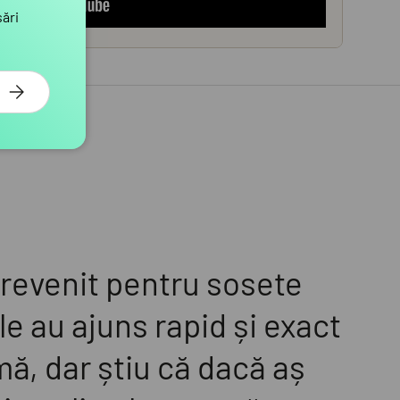
sări
ABONEAZA-TE
revenit pentru sosete
e au ajuns rapid și exact
ă, dar știu că dacă aș