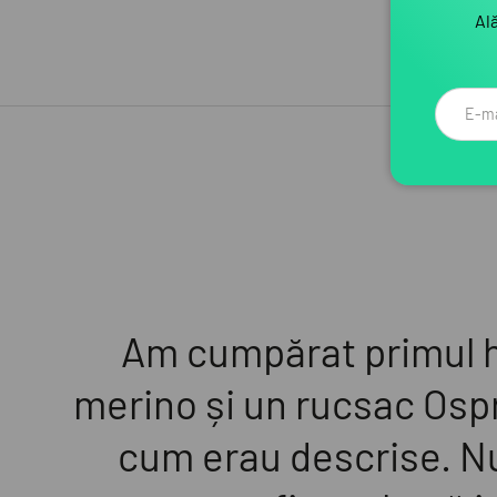
Ală
Email
Am cumpărat primul h
merino și un rucsac Ospr
cum erau descrise. Nu