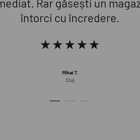
imediat. Rar găsești un magaz
întorci cu încredere.
★★★★★
Mihai T.
Cluj
Diapozitivul de încărcare 1 de 3
Diapozitivul de încărcare 2 de 3
Diapozitivul de încărcare 