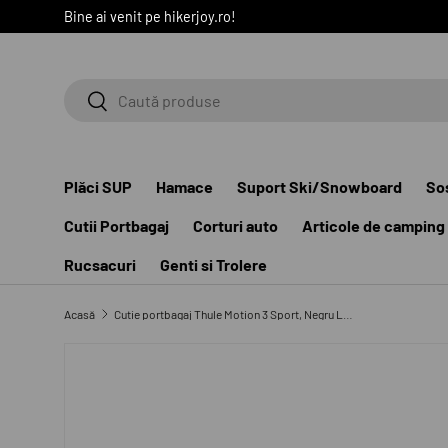
Bine ai venit pe hikerjoy.ro!
SARI LA CONȚINUT
Caută
Caută
Plăci SUP
Hamace
Suport Ski/Snowboard
So
Cutii Portbagaj
Corturi auto
Articole de camping
Rucsacuri
Genti si Trolere
Acasă
Cutie portbagaj Thule Motion 3 Sport, Negru Lucios