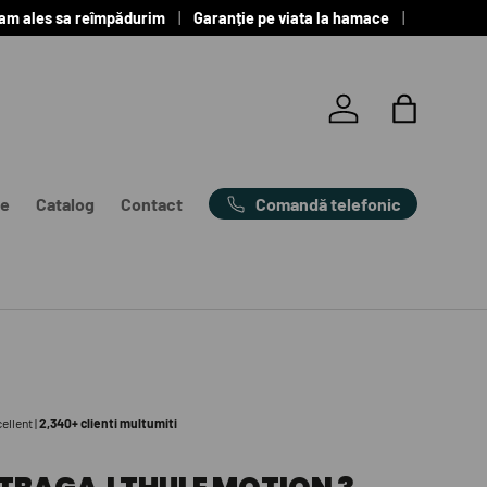
 am ales sa reîmpădurim
Garanție pe viata la hamace
Autentificare
Coș
Comandă telefonic
e
Catalog
Contact