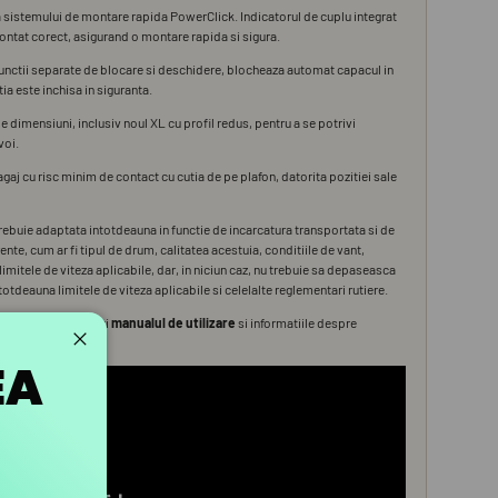
Închide
EA